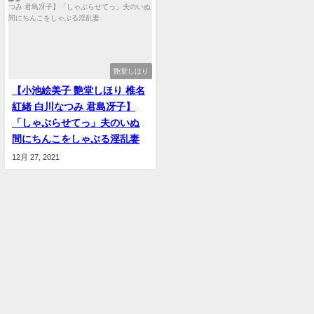
艶堂しほり
【小池絵美子 艶堂しほり 椎名
紅緒 白川なつみ 君島冴子】
「しゃぶらせてっ」夫のいぬ
間にちんこをしゃぶる淫乱妻
12月 27, 2021