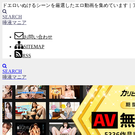
ドエロいぬけるシーンを厳選したエロ動画を集めています｜
SEARCH
唾液マニア
お問い合わせ
SITEMAP
RSS
SEARCH
唾液マニア