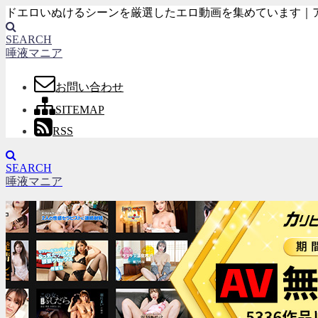
ドエロいぬけるシーンを厳選したエロ動画を集めています｜
SEARCH
唾液マニア
お問い合わせ
SITEMAP
RSS
SEARCH
唾液マニア