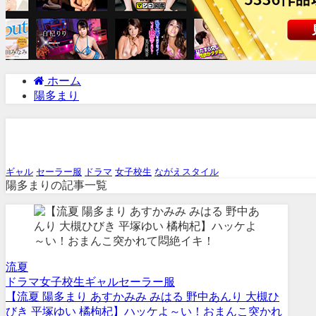
ホーム
陽多まり
陽多まり
ギャル
セーラー服
ドラマ
女子校生
ながえスタイル
陽多まりの記事一覧
流夏
ドラマ
女子校生
ギャル
セーラー服
【流夏 陽多まり あすかみみ みはる 野中あんり 大槻ひ
びき 平塚ゆい 橘枸杞】ハッケよ～い！おまんこ突かれ